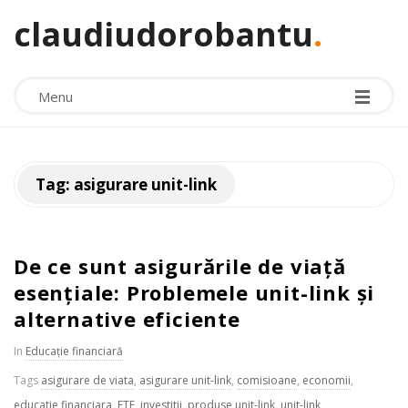
claudiudorobantu
.
Menu
Tag:
asigurare unit-link
De ce sunt asigurările de viață
esențiale: Problemele unit-link și
alternative eficiente
In
Educație financiară
Tags
asigurare de viata
,
asigurare unit-link
,
comisioane
,
economii
,
educatie financiara
,
ETF
,
investitii
,
produse unit-link
,
unit-link