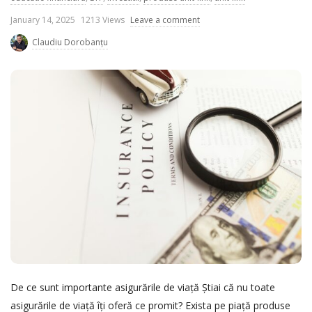
P
January 14, 2025
1213 Views
Leave a comment
u
Claudiu Dorobanțu
b
l
i
s
h
D
a
t
e
De ce sunt importante asigurările de viață Știai că nu toate
asigurările de viață îți oferă ce promit? Exista pe piață produse