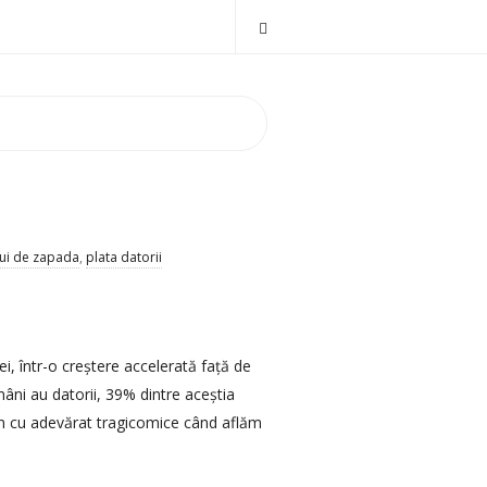
ui de zapada
,
plata datorii
i, într-o creștere accelerată față de
mâni au datorii, 39% dintre aceștia
vin cu adevărat tragicomice când aflăm