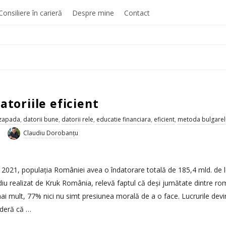
Consiliere în carieră
Despre mine
Contact
atoriile eficient
 zapada
,
datorii bune
,
datorii rele
,
educatie financiara
,
eficient
,
metoda bulgarel
Claudiu Dorobanțu
 2021, populația României avea o îndatorare totală de 185,4 mld. de le
udiu realizat de Kruk România, relevă faptul că deși jumătate dintre ro
mai mult, 77% nici nu simt presiunea morală de a o face. Lucrurile de
ideră că
…