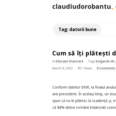
.
claudiudorobantu
Tag:
datorii bune
Cum să îți plătești d
In
Educație financiară
Tags
bulgarele de
P
March 9, 2023
451 Views
9 Comments
u
b
Conform datelor BNR, la finalul anului
l
anii precedenti. În același timp, un st
i
spun că nu le plătesc la scadență și, 
s
că 88% dintre românii îndatorati cons
h