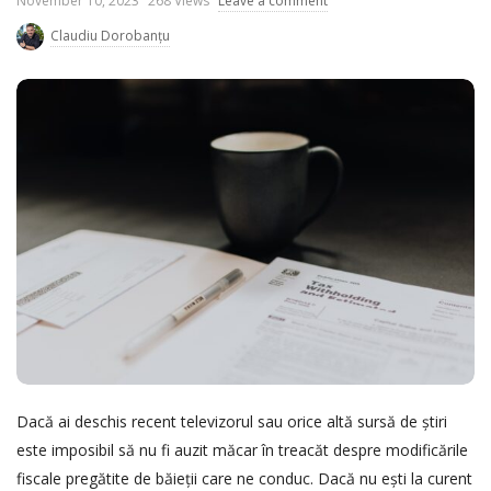
November 10, 2023
268 Views
Leave a comment
u
Claudiu Dorobanțu
b
l
i
s
h
D
a
t
e
Dacă ai deschis recent televizorul sau orice altă sursă de știri
este imposibil să nu fi auzit măcar în treacăt despre modificările
fiscale pregătite de băieții care ne conduc. Dacă nu ești la curent