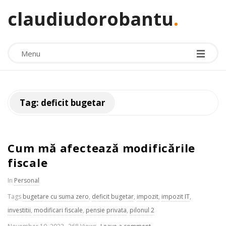
claudiudorobantu
.
Menu
Tag:
deficit bugetar
Cum mă afectează modificările
fiscale
In
Personal
Tags
bugetare cu suma zero
,
deficit bugetar
,
impozit
,
impozit IT
,
investitii
,
modificari fiscale
,
pensie privata
,
pilonul 2
P