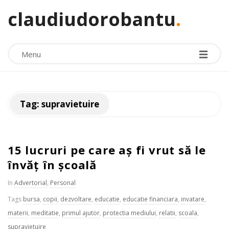
claudiudorobantu
.
Menu
Tag:
supravietuire
15 lucruri pe care aș fi vrut să le
învăț în școală
In
Advertorial
,
Personal
Tags
bursa
,
copii
,
dezvoltare
,
educatie
,
educatie financiara
,
invatare
,
materii
,
meditatie
,
primul ajutor
,
protectia mediului
,
relatii
,
scoala
,
supravietuire