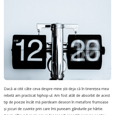
l
i
s
h
D
a
t
e
Dacă ai citit câte ceva despre mine știi deja că în tinerețea mea
rebelă am practicat hiphop-ul. Am fost atât de absorbit de acest
tip de poezie încât mă pierdeam deseori în metafore frumoase
și jocuri de cuvinte prin care îmi puneam gândurile pe hârtie.