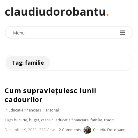
claudiudorobantu
.
Menu
Tag:
familie
Cum supraviețuiesc lunii
cadourilor
In
Educație financiară
,
Personal
Tags
bucurie
,
buget
,
craciun
,
educatie financiara
,
familie
,
traditii
P
December 9, 2023
222 Views
2 Comments
Claudiu Dorobanțu
u