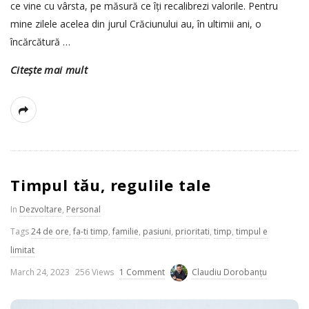
ce vine cu vârsta, pe măsură ce îți recalibrezi valorile. Pentru
mine zilele acelea din jurul Crăciunului au, în ultimii ani, o
încărcătură
…
Citește mai mult
Timpul tău, regulile tale
In
Dezvoltare
,
Personal
Tags
24 de ore
,
fa-ti timp
,
familie
,
pasiuni
,
prioritati
,
timp
,
timpul e
limitat
P
March 24, 2023
256 Views
1 Comment
Claudiu Dorobanțu
u
b