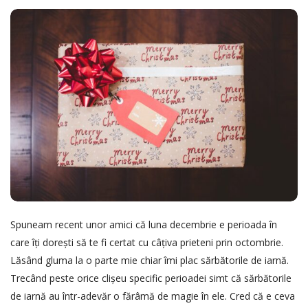
b
l
i
s
h
D
a
t
e
Spuneam recent unor amici că luna decembrie e perioada în
care îți dorești să te fi certat cu câțiva prieteni prin octombrie.
Lăsând gluma la o parte mie chiar îmi plac sărbătorile de iarnă.
Trecând peste orice clișeu specific perioadei simt că sărbătorile
de iarnă au într-adevăr o fărâmă de magie în ele. Cred că e ceva