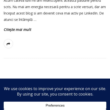
Acum câteva luni mi-am redescoperit această pasiune pentru
scris. Nu mai am energia necesară pentru a scrie versuri, dar am
început acest blog si am devenit ceva mai activ pe LinkedIn. De
atunci se întâmplă
…
Citește mai mult
S
i