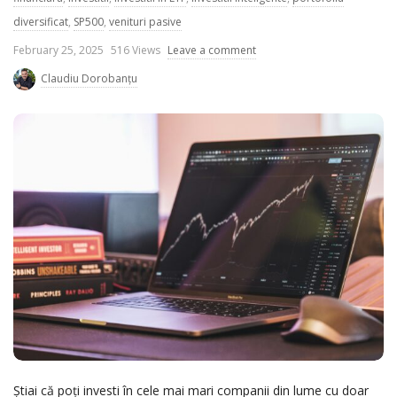
diversificat
,
SP500
,
venituri pasive
P
February 25, 2025
516 Views
Leave a comment
u
Claudiu Dorobanțu
b
l
i
s
h
D
a
t
e
Știai că poți investi în cele mai mari companii din lume cu doar