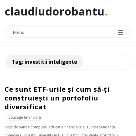
claudiudorobantu
.
Menu
Tag:
investitii inteligente
Ce sunt ETF-urile și cum să-ți
construiești un portofoliu
diversificat
In
Educație financiară
Tags
dobanda compusa
,
educatie financiara
,
ETF
,
independenta
financiara
,
investitii
,
investitii in ETF
,
investitii inteligente
,
portofoliu