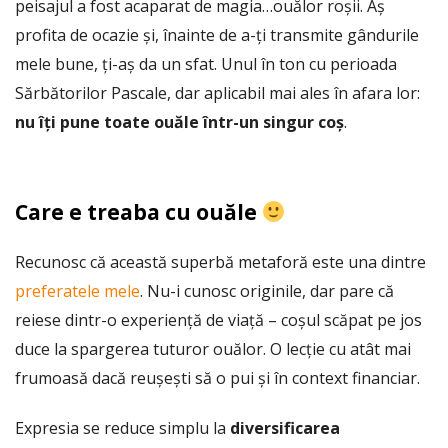
peisajul a fost acaparat de magia…ouălor roșii. Aș
i
profita de ocazie și, înainte de a-ți transmite gândurile
s
h
mele bune, ți-aș da un sfat. Unul în ton cu perioada
D
Sărbătorilor Pascale, dar aplicabil mai ales în afara lor:
a
nu îți pune toate ouăle într-un singur coș
.
t
e
Care e treaba cu ouăle
Recunosc că această superbă metaforă este una dintre
preferatele mele
. Nu-i cunosc originile, dar pare că
reiese dintr-o experiență de viață – coșul scăpat pe jos
duce la spargerea tuturor ouălor. O lecție cu atât mai
frumoasă dacă reușești să o pui și în context financiar.
Expresia se reduce simplu la
diversificarea