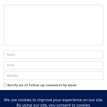
e
t
o
a
t
e
o
u
ă
l
e
î
n
Notify me of follow-up comments by email.
t
Notify me of new posts by email.
r
-