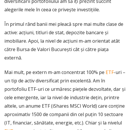
diversificării portofoliului am să îți prezint succint
alegerile mele în ceea ce privește investițiile.
În primul rând banii mei pleacă spre mai multe clase de
active: acțiuni, titluri de stat, depozite bancare și
imobiliare. Apoi, la nivel de acțiuni m-am orientat atât
către Bursa de Valori București cât și către piața
externă.
Mai mult, pe extern m-am concentrat 100% pe
ETF
-uri –
un tip de activ diversificat prin excelentă. Am în
portofoliu ETF-uri ce urmăresc piețele dezvoltate, dar și
cele emergente, iar la nivel de industrie dețin, printre
altele, un anume ETF (iShares MSCI World) care conține
aproximativ 1500 de companii din cel puțin 10 sectoare
(IT, financiar, sănătate, energie, etc.). Chiar și la nivelul