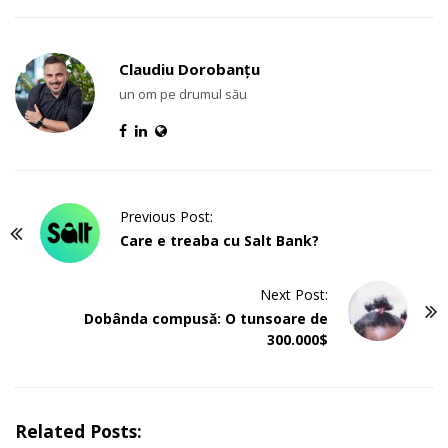
Claudiu Dorobanțu
un om pe drumul său
P
Previous Post:
o
Care e treaba cu Salt Bank?
s
t
Next Post:
Dobânda compusă: O tunsoare de
N
300.000$
a
v
i
g
Related Posts: