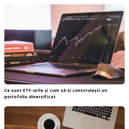
a
t
i
o
n
Ce sunt ETF-urile și cum să-ți construiești un
portofoliu diversificat