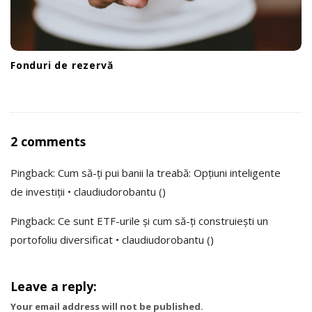
Fonduri de rezervă
O
2 comments
n
Pingback:
Cum să-ți pui banii la treabă: Opțiuni inteligente
N
de investiții • claudiudorobantu
()
u
î
Pingback:
Ce sunt ETF-urile și cum să-ți construiești un
ț
portofoliu diversificat • claudiudorobantu
()
i
p
Leave a reply:
u
Your email address will not be published.
n