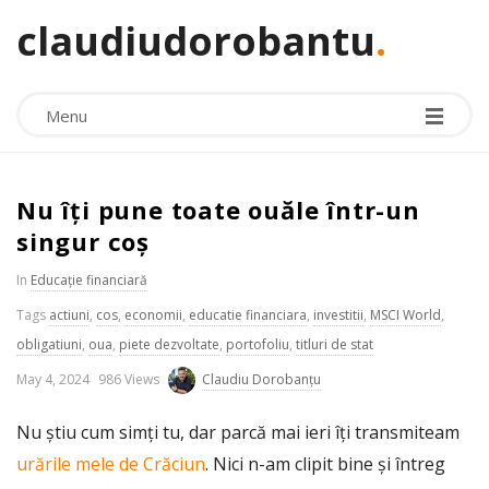
claudiudorobantu
.
Menu
Nu îți pune toate ouăle într-un
singur coș
In
Educație financiară
Tags
actiuni
,
cos
,
economii
,
educatie financiara
,
investitii
,
MSCI World
,
obligatiuni
,
oua
,
piete dezvoltate
,
portofoliu
,
titluri de stat
P
May 4, 2024
986 Views
Claudiu Dorobanțu
u
Nu știu cum simți tu, dar parcă mai ieri îți transmiteam
b
urările mele de Crăciun
. Nici n-am clipit bine și întreg
l