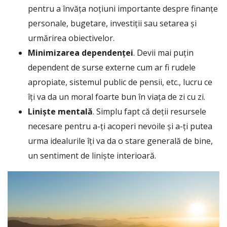
pentru a învăța noțiuni importante despre finanțe
personale, bugetare, investiții sau setarea și
urmărirea obiectivelor.
Minimizarea dependenței
. Devii mai puțin
dependent de surse externe cum ar fi rudele
apropiate, sistemul public de pensii, etc., lucru ce
îți va da un moral foarte bun în viața de zi cu zi.
Liniște mentală
. Simplu fapt că deții resursele
necesare pentru a-ți acoperi nevoile și a-ți putea
urma idealurile îți va da o stare generală de bine,
un sentiment de liniște interioară.