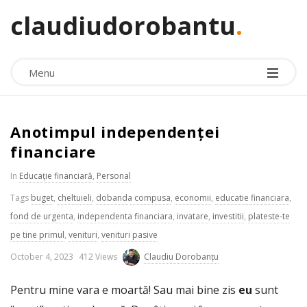
claudiudorobantu
.
Menu
Anotimpul independenței
financiare
In
Educație financiară
,
Personal
Tags
buget
,
cheltuieli
,
dobanda compusa
,
economii
,
educatie financiara
,
fond de urgenta
,
independenta financiara
,
invatare
,
investitii
,
plateste-te
pe tine primul
,
venituri
,
venituri pasive
P
October 4, 2023
412 Views
Claudiu Dorobanțu
u
Pentru mine vara e moartă! Sau mai bine zis
eu
sunt
b