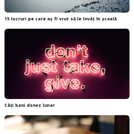
15 lucruri pe care aș fi vrut să le învăț în școală
Câți bani donez lunar