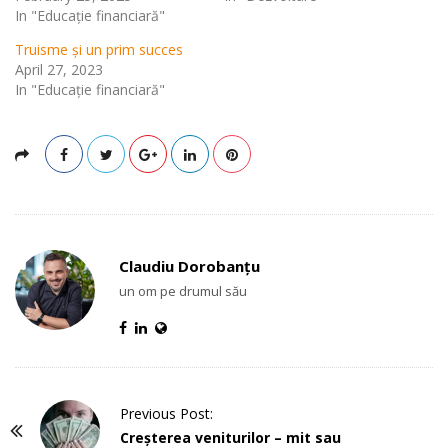
In "Educație financiară"
Truisme și un prim succes
April 27, 2023
In "Educație financiară"
Claudiu Dorobanțu
un om pe drumul său
P
Previous Post:
o
Creșterea veniturilor – mit sau