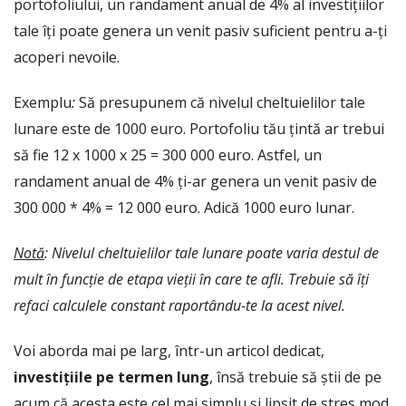
portofoliului, un randament anual de 4% al investițiilor
tale îți poate genera un venit pasiv suficient pentru a-ți
acoperi nevoile.
Exemplu
:
Să presupunem că nivelul cheltuielilor tale
lunare este de 1000 euro. Portofoliu tău țintă ar trebui
să fie 12 x 1000 x 25 = 300 000 euro. Astfel, un
randament anual de 4% ți-ar genera un venit pasiv de
300 000 * 4% = 12 000 euro. Adică 1000 euro lunar.
Notă
: Nivelul cheltuielilor tale lunare poate varia destul de
mult în funcție de etapa vieții în care te afli. Trebuie să îți
refaci calculele constant raportându-te la acest nivel.
Voi aborda mai pe larg, într-un articol dedicat,
investițiile pe termen lung
, însă trebuie să știi de pe
acum că acesta este cel mai simplu și lipsit de stres mod