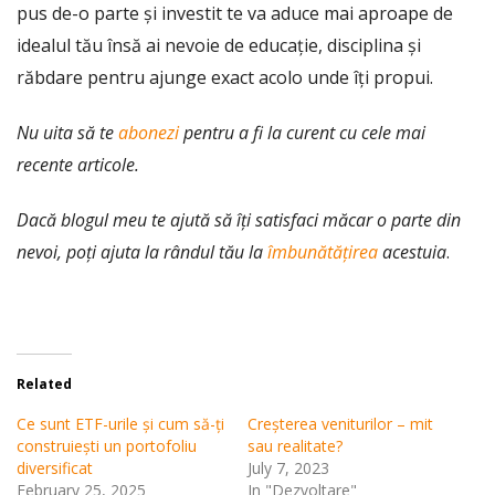
pus de-o parte și investit te va aduce mai aproape de
idealul tău însă ai nevoie de educație, disciplina și
răbdare pentru ajunge exact acolo unde îți propui.
Nu uita să te
abonezi
pentru a fi la curent cu cele mai
recente articole.
Dacă blogul meu te ajută să îți satisfaci măcar o parte din
nevoi, poți ajuta la rândul tău la
îmbunătățirea
acestuia
.
Related
Ce sunt ETF-urile și cum să-ți
Creșterea veniturilor – mit
construiești un portofoliu
sau realitate?
diversificat
July 7, 2023
February 25, 2025
In "Dezvoltare"