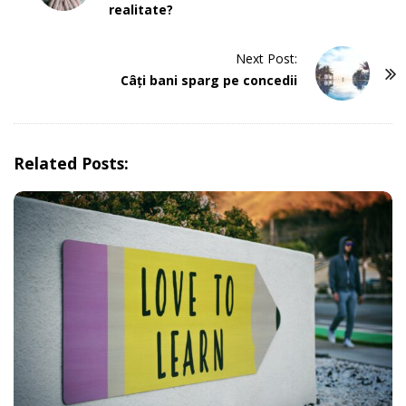
realitate?
s
t
Next Post:
N
Câți bani sparg pe concedii
a
v
i
g
Related Posts:
a
t
i
o
n