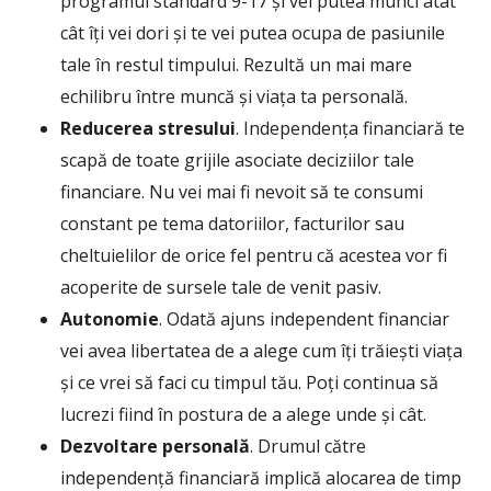
programul standard 9-17 și vei putea munci atât
cât îți vei dori și te vei putea ocupa de pasiunile
tale în restul timpului. Rezultă un mai mare
echilibru între muncă și viața ta personală.
Reducerea stresului
. Independența financiară te
scapă de toate grijile asociate deciziilor tale
financiare. Nu vei mai fi nevoit să te consumi
constant pe tema datoriilor, facturilor sau
cheltuielilor de orice fel pentru că acestea vor fi
acoperite de sursele tale de venit pasiv.
Autonomie
. Odată ajuns independent financiar
vei avea libertatea de a alege cum îți trăiești viața
și ce vrei să faci cu timpul tău. Poți continua să
lucrezi fiind în postura de a alege unde și cât.
Dezvoltare personală
. Drumul către
independență financiară implică alocarea de timp