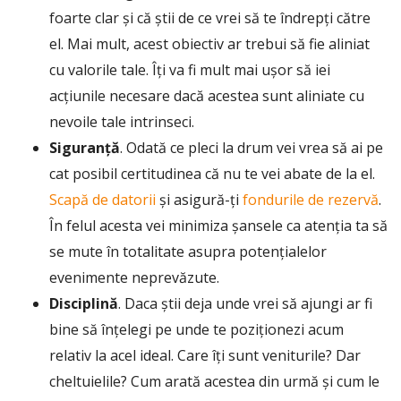
foarte clar și că știi de ce vrei să te îndrepți către
el. Mai mult, acest obiectiv ar trebui să fie aliniat
cu valorile tale. Îți va fi mult mai ușor să iei
acțiunile necesare dacă acestea sunt aliniate cu
nevoile tale intrinseci.
Siguranță
. Odată ce pleci la drum vei vrea să ai pe
cat posibil certitudinea că nu te vei abate de la el.
Scapă de datorii
și asigură-ți
fondurile de rezervă
.
În felul acesta vei minimiza șansele ca atenția ta să
se mute în totalitate asupra potențialelor
evenimente neprevăzute.
Disciplină
. Daca știi deja unde vrei să ajungi ar fi
bine să înțelegi pe unde te poziționezi acum
relativ la acel ideal. Care îți sunt veniturile? Dar
cheltuielile? Cum arată acestea din urmă și cum le