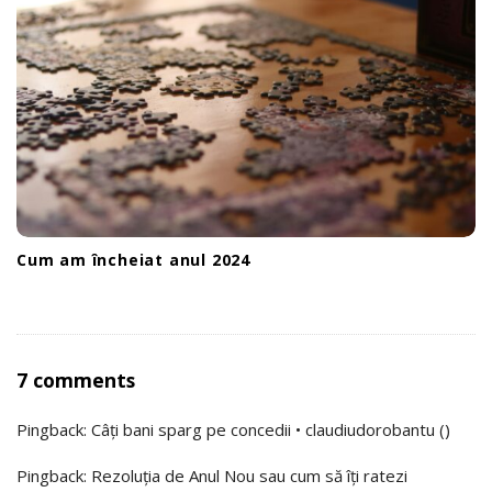
Cum am încheiat anul 2024
O
7 comments
n
Pingback:
Câți bani sparg pe concedii • claudiudorobantu
()
A
n
Pingback:
Rezoluția de Anul Nou sau cum să îți ratezi