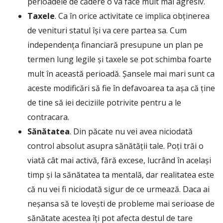
perioadele de cădere o va face mult mai agresiv.
Taxele
. Ca în orice activitate ce implica obținerea
de venituri statul își va cere partea sa. Cum
independența financiară presupune un plan pe
termen lung legile și taxele se pot schimba foarte
mult în această perioadă. Șansele mai mari sunt ca
aceste modificări să fie în defavoarea ta așa că ține
de tine să iei deciziile potrivite pentru a le
contracara.
Sănătatea
. Din păcate nu vei avea niciodată
control absolut asupra sănătății tale. Poți trăi o
viată cât mai activă, fără excese, lucrând în același
timp și la sănătatea ta mentală, dar realitatea este
că nu vei fi niciodată sigur de ce urmează. Daca ai
neșansa să te lovești de probleme mai serioase de
sănătate acestea îți pot afecta destul de tare