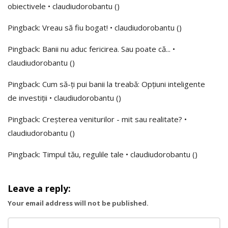
o
obiectivele • claudiudorobantu
()
t
Pingback:
Vreau să fiu bogat! • claudiudorobantu
()
i
m
Pingback:
Banii nu aduc fericirea. Sau poate că... •
p
claudiudorobantu
()
u
Pingback:
Cum să-ți pui banii la treabă: Opțiuni inteligente
l
de investiții • claudiudorobantu
()
i
n
Pingback:
Creșterea veniturilor - mit sau realitate? •
d
claudiudorobantu
()
e
p
Pingback:
Timpul tău, regulile tale • claudiudorobantu
()
e
n
Leave a reply:
d
Your email address will not be published.
e
n