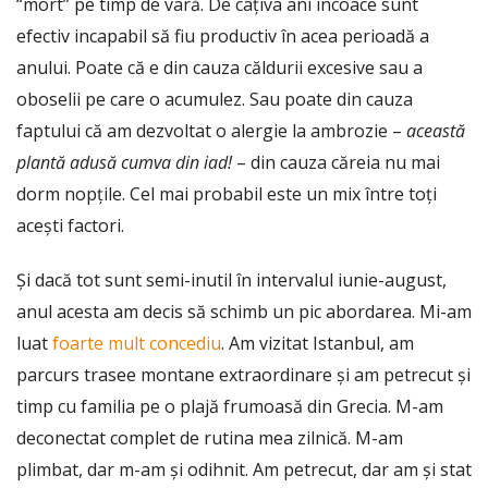
“mort” pe timp de vară. De câțiva ani încoace sunt
l
efectiv incapabil să fiu productiv în acea perioadă a
i
anului. Poate că e din cauza căldurii excesive sau a
s
h
oboselii pe care o acumulez. Sau poate din cauza
D
faptului că am dezvoltat o alergie la ambrozie –
această
a
plantă adusă cumva din iad!
– din cauza căreia nu mai
t
dorm nopțile. Cel mai probabil este un mix între toți
e
acești factori.
Și dacă tot sunt semi-inutil în intervalul iunie-august,
anul acesta am decis să schimb un pic abordarea. Mi-am
luat
foarte mult concediu
. Am vizitat Istanbul, am
parcurs trasee montane extraordinare și am petrecut și
timp cu familia pe o plajă frumoasă din Grecia. M-am
deconectat complet de rutina mea zilnică. M-am
plimbat, dar m-am și odihnit. Am petrecut, dar am și stat