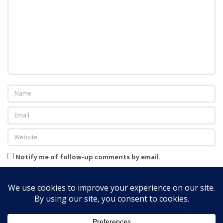
ț
e
i
f
i
n
a
n
c
i
a
r
Notify me of follow-up comments by email.
e
Notify me of new posts by email.