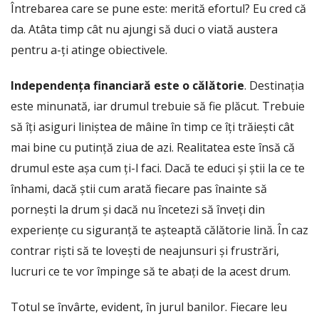
Întrebarea care se pune este: merită efortul? Eu cred că
da. Atâta timp cât nu ajungi să duci o viată austera
pentru a-ți atinge obiectivele.
Independența financiară este o călătorie
. Destinația
este minunată, iar drumul trebuie să fie plăcut. Trebuie
să îți asiguri liniștea de mâine în timp ce îți trăiești cât
mai bine cu putință ziua de azi. Realitatea este însă că
drumul este așa cum ți-l faci. Dacă te educi și știi la ce te
înhami, dacă știi cum arată fiecare pas înainte să
pornești la drum și dacă nu încetezi să înveți din
experiențe cu siguranță te așteaptă călătorie lină. În caz
contrar riști să te lovești de neajunsuri și frustrări,
lucruri ce te vor împinge să te abați de la acest drum.
Totul se învârte, evident, în jurul banilor. Fiecare leu