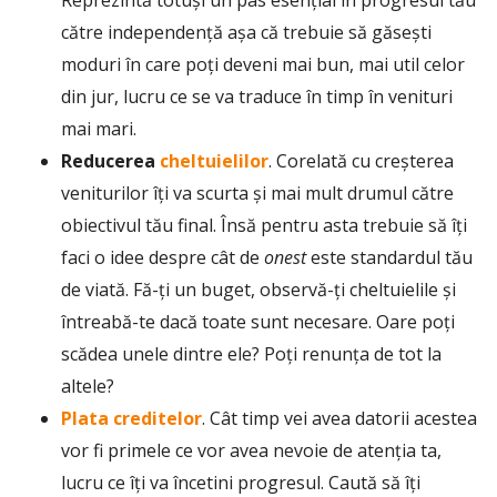
către independență așa că trebuie să găsești
moduri în care poți deveni mai bun, mai util celor
din jur, lucru ce se va traduce în timp în venituri
mai mari.
Reducerea
cheltuielilor
. Corelată cu creșterea
veniturilor îți va scurta și mai mult drumul către
obiectivul tău final. Însă pentru asta trebuie să îți
faci o idee despre cât de
onest
este standardul tău
de viată. Fă-ți un buget, observă-ți cheltuielile și
întreabă-te dacă toate sunt necesare. Oare poți
scădea unele dintre ele? Poți renunța de tot la
altele?
Plata creditelor
. Cât timp vei avea datorii acestea
vor fi primele ce vor avea nevoie de atenția ta,
lucru ce îți va încetini progresul. Caută să îți