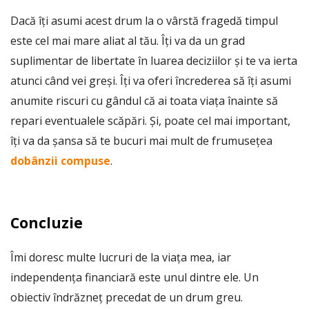
Dacă îți asumi acest drum la o vârstă fragedă timpul
este cel mai mare aliat al tău. Îți va da un grad
suplimentar de libertate în luarea deciziilor și te va ierta
atunci când vei greși. Îți va oferi încrederea să îți asumi
anumite riscuri cu gândul că ai toata viața înainte să
repari eventualele scăpări. Și, poate cel mai important,
îți va da șansa să te bucuri mai mult de frumusețea
dobânzii compuse
.
Concluzie
Îmi doresc multe lucruri de la viața mea, iar
independența financiară este unul dintre ele. Un
obiectiv îndrăzneț precedat de un drum greu.