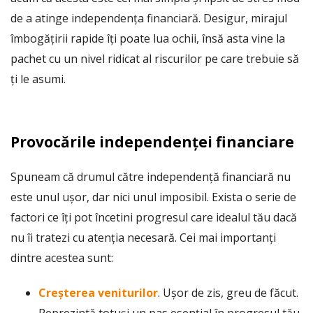
de a atinge independența financiară. Desigur, mirajul
îmbogățirii rapide îți poate lua ochii, însă asta vine la
pachet cu un nivel ridicat al riscurilor pe care trebuie să
ți le asumi.
Provocările independenței financiare
Spuneam că drumul către independență financiară nu
este unul ușor, dar nici unul imposibil. Exista o serie de
factori ce îți pot încetini progresul care idealul tău dacă
nu îi tratezi cu atenția necesară. Cei mai importanți
dintre acestea sunt:
Creșterea veniturilor
. Ușor de zis, greu de făcut.
Reprezintă totuși un pas esențial în progresul tău